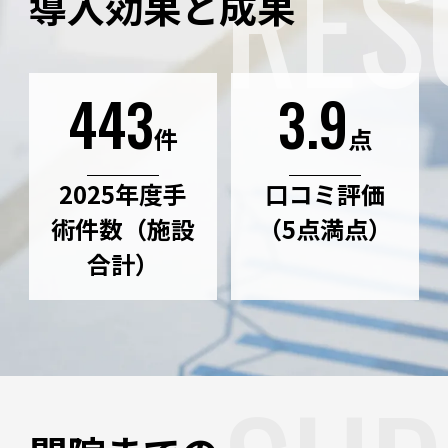
RES
導入効果と成果
443
3.9
件
点
2025年度手
口コミ評価
術件数（施設
（5点満点）
合計）