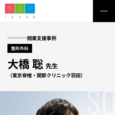
私たちについて
開業支援事例
整形外科
ミッション
大橋 聡
先生
事業紹介
（東京脊椎・関節クリニック羽田）
S
医療機関一覧
支援事例