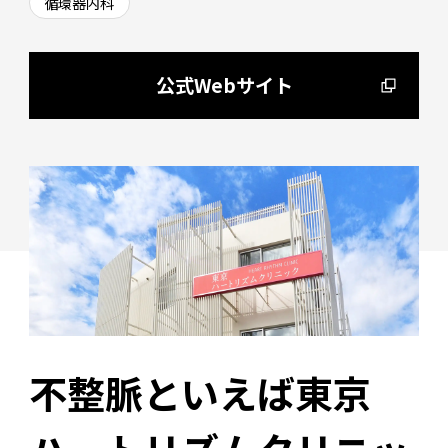
循環器内科
会社情報
公式Webサイト
採用情報
トップメッセージ
経営陣・顧問
お問い合わせ
会社概要
沿革
アクセス
不整脈といえば東京
サステナビリティ